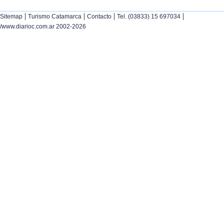
|
|
|
|
Sitemap
Turismo Catamarca
Contacto
Tel. (03833) 15 697034
/www.diarioc.com.ar 2002-2026