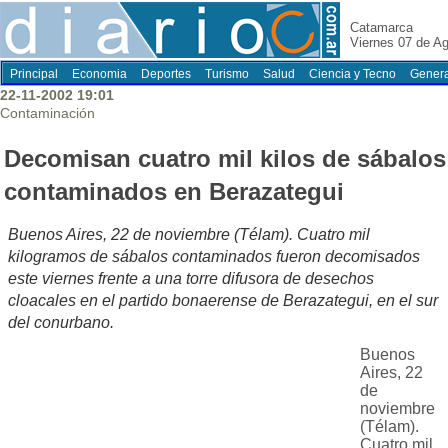
Catamarca
Viernes 07 de A
Principal
Economia
Deportes
Turismo
Salud
Ciencia y Tecno
Genera
22-11-2002 19:01
Contaminación
Decomisan cuatro mil kilos de sábalos
contaminados en Berazategui
Buenos Aires, 22 de noviembre (Télam). Cuatro mil
kilogramos de sábalos contaminados fueron decomisados
este viernes frente a una torre difusora de desechos
cloacales en el partido bonaerense de Berazategui, en el sur
del conurbano.
Buenos
Aires, 22
de
noviembre
(Télam).
Cuatro mil