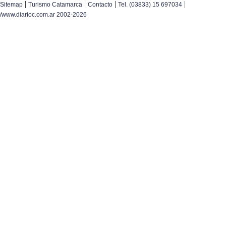
|
|
|
|
Sitemap
Turismo Catamarca
Contacto
Tel. (03833) 15 697034
/www.diarioc.com.ar 2002-2026