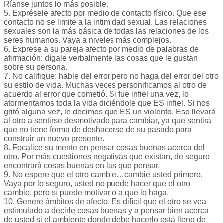
Ríanse juntos lo más posible.
5. Exprésele afecto por medio de contacto físico. Que ese
contacto no se limite a la intimidad sexual. Las relaciones
sexuales son la más básica de todas las relaciones de los
seres humanos. Vaya a niveles más complejos.
6. Exprese a su pareja afecto por medio de palabras de
afirmación: dígale verbalmente las cosas que le gustan
sobre su persona.
7. No califique: hable del error pero no haga del error del otro
su estilo de vida. Muchas veces personificamos al otro de
acuerdo al error que cometió. Si fue infiel una vez, lo
atormentamos toda la vida diciéndole que ES infiel. Si nos
gritó alguna vez, le decimos que ES un violento. Eso llevará
al otro a sentirse desmotivado para cambiar, ya que sentirá
que no tiene forma de deshacerse de su pasado para
construir un nuevo presente.
8. Focalice su mente en pensar cosas buenas acerca del
otro. Por más cuestiones negativas que existan, de seguro
encontrará cosas buenas en las que pensar.
9. No espere que el otro cambie…cambie usted primero.
Vaya por lo seguro, usted no puede hacer que el otro
cambie, pero sí puede motivarlo a que lo haga.
10. Genere ámbitos de afecto. Es difícil que el otro se vea
estimulado a decirle cosas buenas y a pensar bien acerca
de usted si el ambiente donde debe hacerlo está lleno de