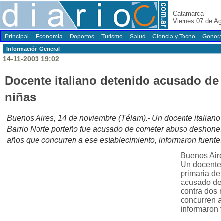
Catamarca
Viernes 07 de A
Principal
Economia
Deportes
Turismo
Salud
Ciencia y Tecno
Genera
Información General
14-11-2003 19:02
Docente italiano detenido acusado de
niñas
Buenos Aires, 14 de noviembre (Télam).- Un docente italiano
Barrio Norte porteño fue acusado de cometer abuso deshones
años que concurren a ese establecimiento, informaron fuentes
Buenos Aire
Un docente 
primaria de
acusado de
contra dos 
concurren a
informaron 