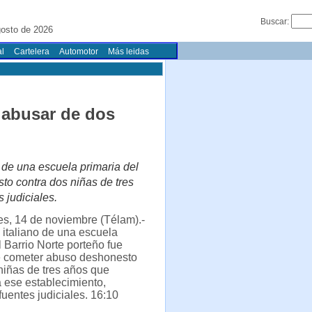
Buscar:
gosto de 2026
l
Cartelera
Automotor
Más leidas
 abusar de dos
 de una escuela primaria del
to contra dos niñas de tres
 judiciales.
s, 14 de noviembre (Télam).-
italiano de una escuela
l Barrio Norte porteño fue
 cometer abuso deshonesto
niñas de tres años que
 ese establecimiento,
fuentes judiciales. 16:10