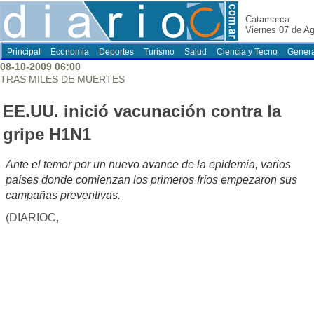
Catamarca
Viernes 07 de A
Principal
Economia
Deportes
Turismo
Salud
Ciencia y Tecno
Genera
08-10-2009 06:00
TRAS MILES DE MUERTES
EE.UU. inició vacunación contra la
gripe H1N1
Ante el temor por un nuevo avance de la epidemia, varios
países donde comienzan los primeros fríos empezaron sus
campañas preventivas.
(DIARIOC,