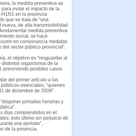
era, la medida preventiva se
para evitar el impacto de la
 -H1N1 en la provincia
o que se trata de “una
nueva, de alta transmisibilidad
 fundamental medida preventiva
amiento social, se hace
asumir en consonancia medidas
 del sector público provincial”.
ma, el objetivo es “resguardar al
 distintos organismos de la
, previniendo posibles casos
úe del primer artículo a las
 públicos esenciales, “quienes
31 de diciembre de 2009”.
 “disponer jornadas horarias y
ública”.
 los días comprendidos en el
les; esto último sin perjuicio de
urante ese período”.
s de la provincia.