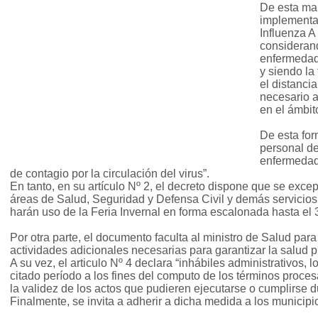
De esta man
implementa 
Influenza A
considerand
enfermedad 
y siendo la
el distanci
necesario 
en el ámbito
De esta for
personal de
enfermedad
de contagio por la circulación del virus”.
En tanto, en su artículo Nº 2, el decreto dispone que se except
áreas de Salud, Seguridad y Defensa Civil y demás servicios
harán uso de la Feria Invernal en forma escalonada hasta el 
Por otra parte, el documento faculta al ministro de Salud para
actividades adicionales necesarias para garantizar la salud p
A su vez, el articulo Nº 4 declara “inhábiles administrativos,
citado período a los fines del computo de los términos procesa
la validez de los actos que pudieren ejecutarse o cumplirse d
Finalmente, se invita a adherir a dicha medida a los municipio