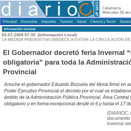
Catamarca
Miércoles 05 de
Principal
Economia
Deportes
Turismo
Salud
Ciencia y Tecno
Genera
Información General
03-07-2009 07:35
(Información Local)
LA MEDIDA PREVENTIVA OBEDECE A EVITAR LA CIRCULACIÓN DE 
El Gobernador decretó feria Invernal 
obligatoria” para toda la Administraci
Provincial
Anoche el gobernador Eduardo Brizuela del Moral firmó en ac
Poder Ejecutivo Provincial el decreto por el cual se establece 
ámbito de la Administración Pública Provincial, Área Central
obligatorio y en forma excepcional desde el 6 y hasta el 17 de
(DIARIOC, 
documento 
Invernal s