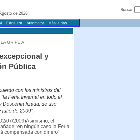
Buscar:
 Agosto de 2026
l
Cartelera
Automotor
Más leidas
LA GRIPE A
“excepcional y
ón Pública
uerdo con los ministros del
“la Feria Invernal en todo el
 y Descentralizada, de uso
 julio de 2009”.
02/07/2009)Asimismo, el
añade “en ningún caso la Feria
erá compensada con dinero”.