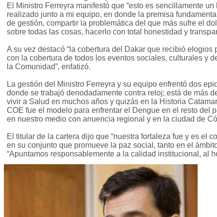
El Ministro Ferreyra manifestó que “esto es sencillamente un 
realizado junto a mi equipo, en donde la premisa fundamental
de gestión, compartir la problemática del que más sufre el dol
sobre todas las cosas, hacerlo con total honestidad y transpa
A su vez destacó “la cobertura del Dakar que recibió elogios
con la cobertura de todos los eventos sociales, culturales y de
la Comunidad”, enfatizó.
La gestión del Ministro Ferreyra y su equipo enfrentó dos ep
donde se trabajó denodadamente contra reloj; está de más dec
vivir a Salud en muchos años y quizás en la Historia Catama
COE fue el modelo para enfrentar el Dengue en el resto del p
en nuestro medio con anuencia regional y en la ciudad de C
El titular de la cartera dijo que “nuestra fortaleza fue y es el
en su conjunto que promueve la paz social, tanto en el ámbit
“Apuntamos responsablemente a la calidad institucional, al hos