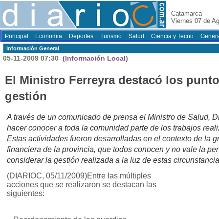
Catamarca
Viernes 07 de A
Principal
Economia
Deportes
Turismo
Salud
Ciencia y Tecno
Genera
Información General
05-11-2009 07:30
(Información Local)
El Ministro Ferreyra destacó los punto
gestión
A través de un comunicado de prensa el Ministro de Salud, Dr
hacer conocer a toda la comunidad parte de los trabajos real
Estas actividades fueron desarrolladas en el contexto de la g
financiera de la provincia, que todos conocen y no vale la pen
considerar la gestión realizada a la luz de estas circunstancia
(DIARIOC, 05/11/2009)Entre las múltiples
acciones que se realizaron se destacan las
siguientes: