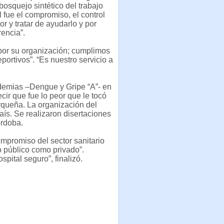
bosquejo sintético del trabajo
 fue el compromiso, el control
or y tratar de ayudarlo y por
rencia”.
 por su organización; cumplimos
portivos”. “Es nuestro servicio a
idemias –Dengue y Gripe “A”- en
ir que fue lo peor que le tocó
rqueña. La organización del
aís. Se realizaron disertaciones
órdoba.
 compromiso del sector sanitario
o público como privado”.
pital seguro”, finalizó.