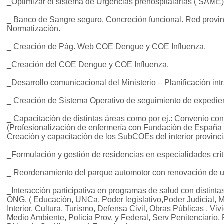
_Optimizar el sistema de Urgencias prehospitalarias ( SAME)
_ Banco de Sangre seguro. Concreción funcional. Red provin
Normatización.
_ Creación de Pág. Web COE Dengue y COE Influenza.
_Creación del COE Dengue y COE Influenza.
_Desarrollo comunicacional del Ministerio – Planificación intra
_ Creación de Sistema Operativo de seguimiento de expedie
_ Capacitación de distintas áreas como por ej.: Convenio co
(Profesionalización de enfermería con Fundación de España y
Creación y capacitación de los SubCOEs del interior provinci
_Formulación y gestión de residencias en especialidades crí
_ Reordenamiento del parque automotor con renovación de 
_Interacción participativa en programas de salud con distin
ONG. ( Educación, UNCa, Poder legislativo,Poder Judicial, M
Interior, Cultura, Turismo, Defensa Civil, Obras Públicas , Vi
Medio Ambiente, Policía Prov. y Federal, Serv Penitenciario, 