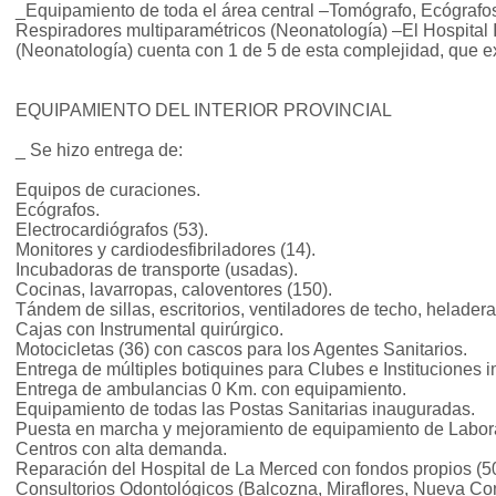
_Equipamiento de toda el área central –Tomógrafo, Ecógrafos
Respiradores multiparamétricos (Neonatología) –El Hospital 
(Neonatología) cuenta con 1 de 5 de esta complejidad, que exis
EQUIPAMIENTO DEL INTERIOR PROVINCIAL
_ Se hizo entrega de:
Equipos de curaciones.
Ecógrafos.
Electrocardiógrafos (53).
Monitores y cardiodesfibriladores (14).
Incubadoras de transporte (usadas).
Cocinas, lavarropas, caloventores (150).
Tándem de sillas, escritorios, ventiladores de techo, heladera
Cajas con Instrumental quirúrgico.
Motocicletas (36) con cascos para los Agentes Sanitarios.
Entrega de múltiples botiquines para Clubes e Instituciones i
Entrega de ambulancias 0 Km. con equipamiento.
Equipamiento de todas las Postas Sanitarias inauguradas.
Puesta en marcha y mejoramiento de equipamiento de Labor
Centros con alta demanda.
Reparación del Hospital de La Merced con fondos propios (5
Consultorios Odontológicos (Balcozna, Miraflores, Nueva Con