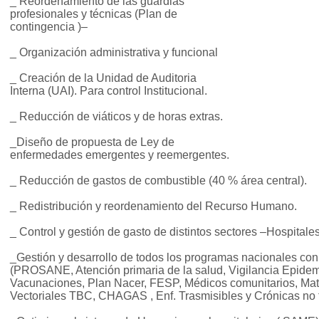
_ Reordenamiento de las guardias
profesionales y técnicas (Plan de
contingencia )–
_ Organización administrativa y funcional
_ Creación de la Unidad de Auditoria
Interna (UAI). Para control Institucional.
_ Reducción de viáticos y de horas extras.
_Diseño de propuesta de Ley de
enfermedades emergentes y reemergentes.
_ Reducción de gastos de combustible (40 % área central).
_ Redistribución y reordenamiento del Recurso Humano.
_ Control y gestión de gasto de distintos sectores –Hospital
_Gestión y desarrollo de todos los programas nacionales con
(PROSANE, Atención primaria de la salud, Vigilancia Epidem
Vacunaciones, Plan Nacer, FESP, Médicos comunitarios, Mate
Vectoriales TBC, CHAGAS , Enf. Trasmisibles y Crónicas no t