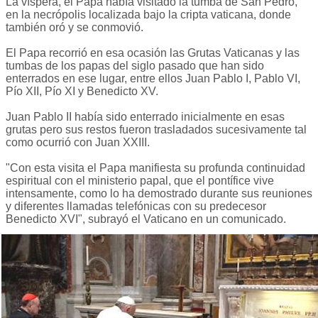
La víspera, el Papa había visitado la tumba de San Pedro,
en la necrópolis localizada bajo la cripta vaticana, donde
también oró y se conmovió.
El Papa recorrió en esa ocasión las Grutas Vaticanas y las
tumbas de los papas del siglo pasado que han sido
enterrados en ese lugar, entre ellos Juan Pablo I, Pablo VI,
Pío XII, Pío XI y Benedicto XV.
Juan Pablo II había sido enterrado inicialmente en esas
grutas pero sus restos fueron trasladados sucesivamente tal
como ocurrió con Juan XXIII.
"Con esta visita el Papa manifiesta su profunda continuidad
espiritual con el ministerio papal, que el pontífice vive
intensamente, como lo ha demostrado durante sus reuniones
y diferentes llamadas telefónicas con su predecesor
Benedicto XVI", subrayó el Vaticano en un comunicado.