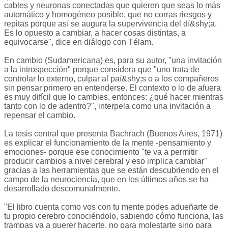
cables y neuronas conectadas que quieren que seas lo más
automático y homogéneo posible, que no corras riesgos y
repitas porque así se augura la supervivencia del dí&shy;a.
Es lo opuesto a cambiar, a hacer cosas distintas, a
equivocarse", dice en diálogo con Télam.
En cambio (Sudamericana) es, para su autor, "una invitación
a la introspección" porque considera que "uno trata de
controlar lo externo, culpar al paí&shy;s o a los compañeros
sin pensar primero en entenderse. El contexto o lo de afuera
es muy difícil que lo cambies, entonces: ¿qué hacer mientras
tanto con lo de adentro?", interpela como una invitación a
repensar el cambio.
La tesis central que presenta Bachrach (Buenos Aires, 1971)
es explicar el funcionamiento de la mente -pensamiento y
emociones- porque ese conocimiento "te va a permitir
producir cambios a nivel cerebral y eso implica cambiar"
gracias a las herramientas que se están descubriendo en el
campo de la neurociencia, que en los últimos años se ha
desarrollado descomunalmente.
"El libro cuenta como vos con tu mente podes adueñarte de
tu propio cerebro conociéndolo, sabiendo cómo funciona, las
trampas va a querer hacerte, no para molestarte sino para