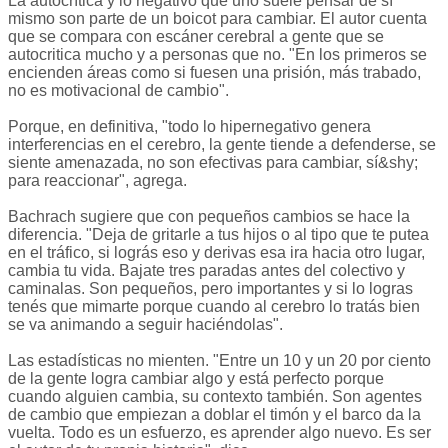
La autocrítica y lo negativo que uno suele pensar de sí
mismo son parte de un boicot para cambiar. El autor cuenta
que se compara con escáner cerebral a gente que se
autocritica mucho y a personas que no. "En los primeros se
encienden áreas como si fuesen una prisión, más trabado,
no es motivacional de cambio".
Porque, en definitiva, "todo lo hipernegativo genera
interferencias en el cerebro, la gente tiende a defenderse, se
siente amenazada, no son efectivas para cambiar, sí&shy;
para reaccionar", agrega.
Bachrach sugiere que con pequeños cambios se hace la
diferencia. "Deja de gritarle a tus hijos o al tipo que te putea
en el tráfico, si lográs eso y derivas esa ira hacia otro lugar,
cambia tu vida. Bajate tres paradas antes del colectivo y
caminalas. Son pequeños, pero importantes y si lo logras
tenés que mimarte porque cuando al cerebro lo tratás bien
se va animando a seguir haciéndolas".
Las estadísticas no mienten. "Entre un 10 y un 20 por ciento
de la gente logra cambiar algo y está perfecto porque
cuando alguien cambia, su contexto también. Son agentes
de cambio que empiezan a doblar el timón y el barco da la
vuelta. Todo es un esfuerzo, es aprender algo nuevo. Es ser