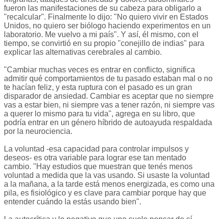
fueron las manifestaciones de su cabeza para obligarlo a
"recalcular". Finalmente lo dijo: "No quiero vivir en Estados
Unidos, no quiero ser biólogo haciendo experimentos en un
laboratorio. Me vuelvo a mi país". Y así, él mismo, con el
tiempo, se convirtió en su propio "conejillo de indias" para
explicar las alternativas cerebrales al cambio.
"Cambiar muchas veces es entrar en conflicto, significa
admitir qué comportamientos de tu pasado estaban mal o no
te hacían feliz, y esta ruptura con el pasado es un gran
disparador de ansiedad. Cambiar es aceptar que no siempre
vas a estar bien, ni siempre vas a tener razón, ni siempre vas
a querer lo mismo para tu vida", agrega en su libro, que
podría entrar en un género híbrido de autoayuda respaldada
por la neurociencia.
La voluntad -esa capacidad para controlar impulsos y
deseos- es otra variable para lograr ese tan mentado
cambio. "Hay estudios que muestran que tenés menos
voluntad a medida que la vas usando. Si usaste la voluntad
a la mañana, a la tarde está menos energizada, es como una
pila, es fisiológico y es clave para cambiar porque hay que
entender cuándo la estás usando bien".