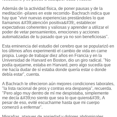
Además de la actividad física, de poner pausas y de la
meditación -pilares en este recorrido- Bachrach indica que
hay que "vivir nuevas experiencias prestándoles lo que
llamamos &#39;atención positiva&#39;, establecer
expectativas coherentes y valiosas y aprender a utilizar el
poder de vetar pensamientos, emociones y acciones
automatizadas de tu pasado que ya no son beneficiosas".
Esta eminencia del estudio del cerebro que se popularizó en
los últimos años experimentó el cambio de vida en carne
propia. Luego de trabajar diez años en Francia y en la
Universidad de Harvard en Boston, dio un giro radical. "No
podía quejarme, estaba en Harvard, pero algo sucedía que
me hacía dudar de sí estaba donde quería estar o donde
debía estar", cuenta.
A Bachrach le ofrecieron aún mejores condiciones laborales,
"la lista racional de pros y contras era despareja", recuerda.
"Pero algo muy dentro de mí me despistaba, simplemente
me decía &#39;no siento que sea lo que quiero&#39;. A
pesar de eso, evité escucharme hasta que mi cuerpo
comenzó a enfermar".
Migrañas, ataques de ansiedad y dolores abdominales