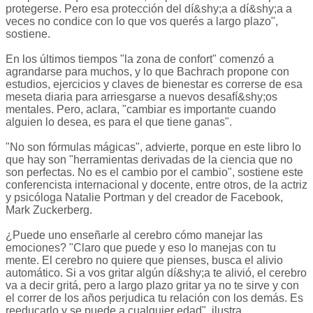
protegerse. Pero esa protección del dí&shy;a a dí&shy;a a
veces no condice con lo que vos querés a largo plazo",
sostiene.
En los últimos tiempos "la zona de confort" comenzó a
agrandarse para muchos, y lo que Bachrach propone con
estudios, ejercicios y claves de bienestar es correrse de esa
meseta diaria para arriesgarse a nuevos desafí&shy;os
mentales. Pero, aclara, "cambiar es importante cuando
alguien lo desea, es para el que tiene ganas".
"No son fórmulas mágicas", advierte, porque en este libro lo
que hay son "herramientas derivadas de la ciencia que no
son perfectas. No es el cambio por el cambio", sostiene este
conferencista internacional y docente, entre otros, de la actriz
y psicóloga Natalie Portman y del creador de Facebook,
Mark Zuckerberg.
¿Puede uno enseñarle al cerebro cómo manejar las
emociones? "Claro que puede y eso lo manejas con tu
mente. El cerebro no quiere que pienses, busca el alivio
automático. Si a vos gritar algún dí&shy;a te alivió, el cerebro
va a decir gritá, pero a largo plazo gritar ya no te sirve y con
el correr de los años perjudica tu relación con los demás. Es
reeducarlo y se puede a cualquier edad", ilustra.