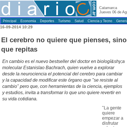
Catamarca
Jueves 06 de Ag
Principal
Economia
Deportes
Turismo
Salud
Ciencia y Tecno
Genera
16-09-2014 10:29
El cerebro no quiere que pienses, sino
que repitas
En cambio es el nuevo bestseller del doctor en biologí&shy;a
molecular Estanislao Bachrach, quien vuelve a explorar
desde la neurociencia el potencial del cerebro para cambiar
y la capacidad de modificar este órgano que "se resiste al
cambio" pero que, con herramientas de la ciencia, ejemplos
y estudios, invita a transformar lo que uno quiere revertir en
su vida cotidiana.
"La gente
quiere
empezar a
disfrutar