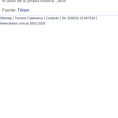
el autor de tu propia historia", dice.
Fuente:
Télam
|
|
|
|
Sitemap
Turismo Catamarca
Contacto
Tel. (03833) 15 697034
/www.diarioc.com.ar 2002-2026