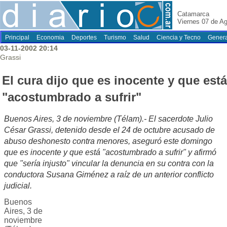
Catamarca
Viernes 07 de A
Principal
Economia
Deportes
Turismo
Salud
Ciencia y Tecno
Genera
03-11-2002 20:14
Grassi
El cura dijo que es inocente y que está
"acostumbrado a sufrir"
Buenos Aires, 3 de noviembre (Télam).- El sacerdote Julio
César Grassi, detenido desde el 24 de octubre acusado de
abuso deshonesto contra menores, aseguró este domingo
que es inocente y que está "acostumbrado a sufrir" y afirmó
que "sería injusto" vincular la denuncia en su contra con la
conductora Susana Giménez a raíz de un anterior conflicto
judicial.
Buenos
Aires, 3 de
noviembre