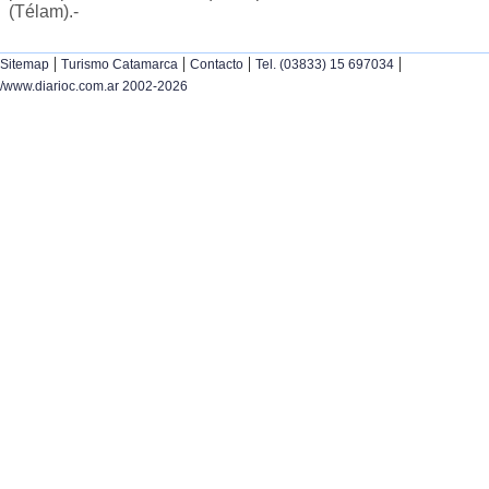
(Télam).-
|
|
|
|
Sitemap
Turismo Catamarca
Contacto
Tel. (03833) 15 697034
/www.diarioc.com.ar 2002-2026