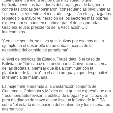
"Latinoamérica fue la región que más sufrió lo que
hipócritamente los hacedores del paradigma de la guerra
contra las drogas denominaron ´consecuencias involuntarias
´ como el incremento del mercado ilegal, cárceles y juzgados
repletos o la mayor vulneración de los sectores más pobres",
expresó por su parte en el primer panel de las jornadas
Graciela Touzé, presidenta de la Asociación Civil
Intercambios.
Y en este sentido, sostuvo que "quizás por eso hoy es un
ejemplo en el desarrollo de un debate acerca de la
necesidad del cambio de paradigma".
A nivel de políticas de Estado, Touzé detalló el caso de
Bolivia que "fue capaz de cuestionar la Convención acerca
de las drogas al plantear que iba a continuar con la
plantación de la coca", o el caso uruguayo que despenalizó
la tenencia de marihuana.
La mujer refirió además a la Declaración conjunta de
Guatemala, Colombia y México en la que se expresó que era
"recomendable revisar la política de drogas" y anticipó que
para mediados de mayo estará listo un informe de la OEA
sobre "el estado de situación del continente y los escenarios
alternativos".