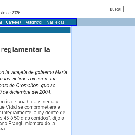
Buscar:
sto de 2026
l
Cartelera
Automotor
Más leidas
reglamentar la
n la vicejefa de gobierno María
 las víctimas hicieran una
viente de Cromañón, que se
 30 de diciembre del 2004.
 más de una hora y media y
ue Vidal se comprometiera a
 integralmente la ley dentro de
s 45 ó 50 días corridos", dijo a
ano Frangi, miembro de la
ra.