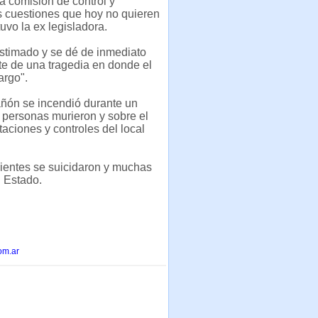
a comisión de control y
s cuestiones que hoy no quieren
uvo la ex legisladora.
stimado y se dé de inmediato
te de una tragedia en donde el
argo".
ñón se incendió durante un
4 personas murieron y sobre el
itaciones y controles del local
vientes se suicidaron y muchas
l Estado.
om.ar