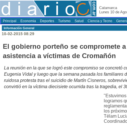
Catamarca
Lunes 10 de Ago
Principal
Economia
Deportes
Turismo
Salud
Ciencia y Tecno
Genera
Información General
10-02-2015 08:29
El gobierno porteño se compromete a 
asistencia a víctimas de Cromañón
La reunión en la que se logró este compromiso se concretó co
Eugenia Vidal y luego que la semana pasada los familiares de
ruidosa protesta tras el suicidio de Martín Cisneros, sobrevi
convirtió en la víctima diecisiete ocurrida tras la tragedia, el
"Estuvimos
logramos q
reglamentar
los próximo
Télam Luci
Coordinado