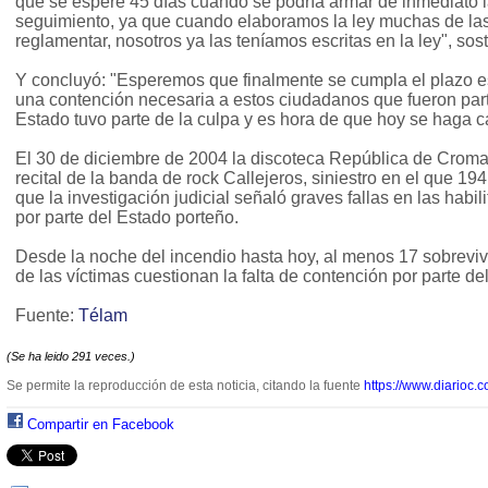
que se espere 45 días cuando se podría armar de inmediato l
seguimiento, ya que cuando elaboramos la ley muchas de la
reglamentar, nosotros ya las teníamos escritas en la ley", sost
Y concluyó: "Esperemos que finalmente se cumpla el plazo e
una contención necesaria a estos ciudadanos que fueron par
Estado tuvo parte de la culpa y es hora de que hoy se haga c
El 30 de diciembre de 2004 la discoteca República de Croma
recital de la banda de rock Callejeros, siniestro en el que 19
que la investigación judicial señaló graves fallas en las habil
por parte del Estado porteño.
Desde la noche del incendio hasta hoy, al menos 17 sobrevi
de las víctimas cuestionan la falta de contención por parte de
Fuente:
Télam
(Se ha leido 291 veces.)
Se permite la reproducción de esta noticia, citando la fuente
https://www.diarioc.c
Compartir en Facebook