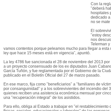
Con la regl
"deberá hab
hospitales 
dedicado a 
no se mate 
El sobrevi
"estoy desc
nos descuid
Telerman y 
vamos contentos porque peleamos mucho para llegar a esta 
ley que hace 15 meses está en vigencia", apuntó.
La ley 4786 fue sancionada el 28 de noviembre del 2013 por 
a un proyecto consensuado de los ex diputados Juan Caban
García Tuñón, y fue reglamentada por el Gobierno de la Ciuda
publicado en el Boletín Oficial del 27 de marzo pasado.
En ese marco, fija como "beneficiarios" a "familiares de vícti
por consanguinidad" y a los sobrevivientes del incendio del 
quienes reciben una asistencia económica mensual por cinco 
una "recuperación integral" de los asistidos.
Para ello, obliga al Estado a trabajar en "el restablecimiento
físicas, sociales, educacionales y laborales" de las persona