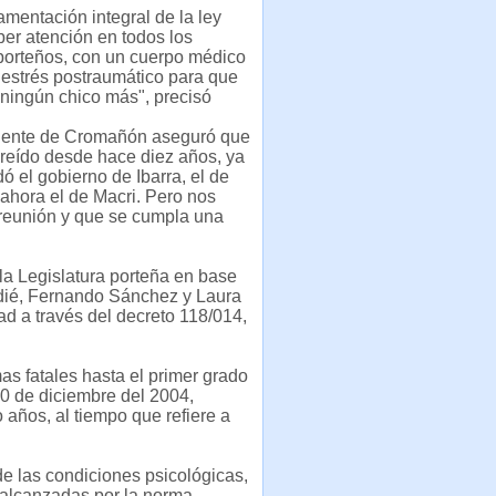
amentación integral de la ley
er atención en todos los
porteños, con un cuerpo médico
estrés postraumático para que
ningún chico más", precisó
viente de Cromañón aseguró que
reído desde hace diez años, ya
ó el gobierno de Ibarra, el de
ahora el de Macri. Pero nos
reunión y que se cumpla una
la Legislatura porteña en base
dié, Fernando Sánchez y Laura
d a través del decreto 118/014,
mas fatales hasta el primer grado
30 de diciembre del 2004,
años, al tiempo que refiere a
 de las condiciones psicológicas,
s alcanzadas por la norma