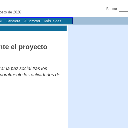
Buscar:
osto de 2026
l
Cartelera
Automotor
Más leidas
te el proyecto
r la paz social tras los
mporalmente las actividades de