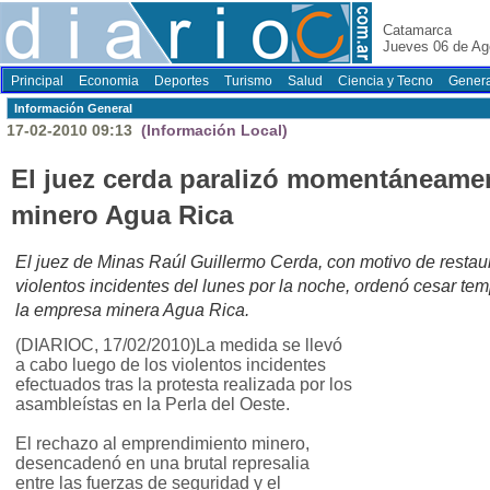
Catamarca
Jueves 06 de Ag
Principal
Economia
Deportes
Turismo
Salud
Ciencia y Tecno
Genera
Información General
17-02-2010 09:13
(Información Local)
El juez cerda paralizó momentáneamen
minero Agua Rica
El juez de Minas Raúl Guillermo Cerda, con motivo de restaura
violentos incidentes del lunes por la noche, ordenó cesar te
la empresa minera Agua Rica.
(DIARIOC, 17/02/2010)La medida se llevó
a cabo luego de los violentos incidentes
efectuados tras la protesta realizada por los
asambleístas en la Perla del Oeste.
El rechazo al emprendimiento minero,
desencadenó en una brutal represalia
entre las fuerzas de seguridad y el