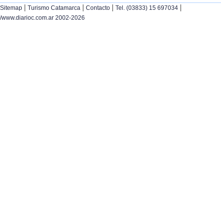
|
|
|
|
Sitemap
Turismo Catamarca
Contacto
Tel. (03833) 15 697034
/www.diarioc.com.ar 2002-2026