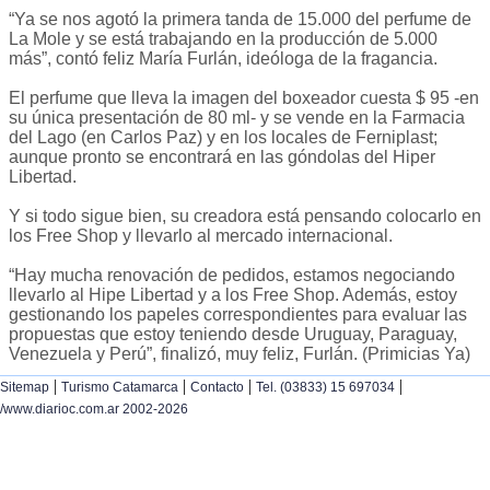
“Ya se nos agotó la primera tanda de 15.000 del perfume de
La Mole y se está trabajando en la producción de 5.000
más”, contó feliz María Furlán, ideóloga de la fragancia.
El perfume que lleva la imagen del boxeador cuesta $ 95 -en
su única presentación de 80 ml- y se vende en la Farmacia
del Lago (en Carlos Paz) y en los locales de Ferniplast;
aunque pronto se encontrará en las góndolas del Hiper
Libertad.
Y si todo sigue bien, su creadora está pensando colocarlo en
los Free Shop y llevarlo al mercado internacional.
“Hay mucha renovación de pedidos, estamos negociando
llevarlo al Hipe Libertad y a los Free Shop. Además, estoy
gestionando los papeles correspondientes para evaluar las
propuestas que estoy teniendo desde Uruguay, Paraguay,
Venezuela y Perú”, finalizó, muy feliz, Furlán. (Primicias Ya)
|
|
|
|
Sitemap
Turismo Catamarca
Contacto
Tel. (03833) 15 697034
/www.diarioc.com.ar 2002-2026