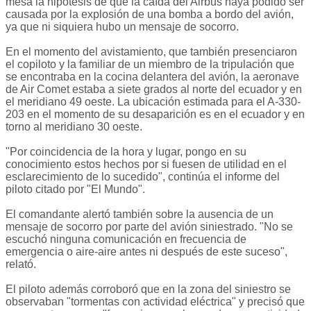
mesa la hipótesis de que la caída del Airbus haya podido ser
causada por la explosión de una bomba a bordo del avión,
ya que ni siquiera hubo un mensaje de socorro.
En el momento del avistamiento, que también presenciaron
el copiloto y la familiar de un miembro de la tripulación que
se encontraba en la cocina delantera del avión, la aeronave
de Air Comet estaba a siete grados al norte del ecuador y en
el meridiano 49 oeste. La ubicación estimada para el A-330-
203 en el momento de su desaparición es en el ecuador y en
torno al meridiano 30 oeste.
"Por coincidencia de la hora y lugar, pongo en su
conocimiento estos hechos por si fuesen de utilidad en el
esclarecimiento de lo sucedido", continúa el informe del
piloto citado por "El Mundo".
El comandante alertó también sobre la ausencia de un
mensaje de socorro por parte del avión siniestrado. "No se
escuchó ninguna comunicación en frecuencia de
emergencia o aire-aire antes ni después de este suceso",
relató.
El piloto además corroboró que en la zona del siniestro se
observaban "tormentas con actividad eléctrica" y precisó que