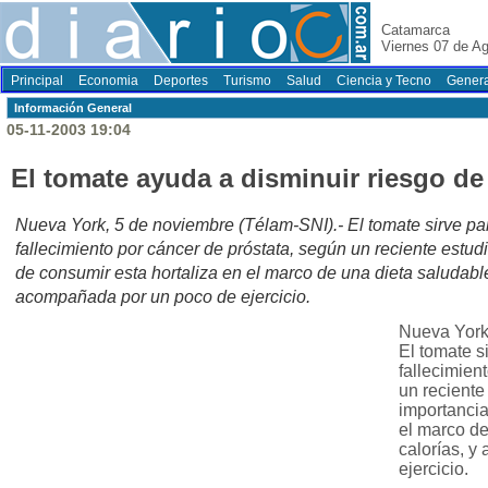
Catamarca
Viernes 07 de A
Principal
Economia
Deportes
Turismo
Salud
Ciencia y Tecno
Genera
Información General
05-11-2003 19:04
El tomate ayuda a disminuir riesgo de
Nueva York, 5 de noviembre (Télam-SNI).- El tomate sirve par
fallecimiento por cáncer de próstata, según un reciente estud
de consumir esta hortaliza en el marco de una dieta saludable
acompañada por un poco de ejercicio.
Nueva York
El tomate s
fallecimien
un reciente
importancia
el marco de
calorías, 
ejercicio.