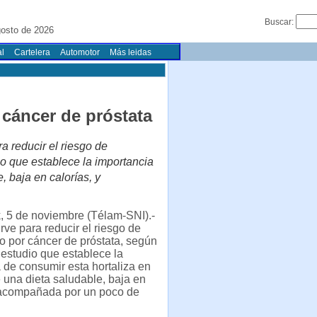
Buscar:
gosto de 2026
l
Cartelera
Automotor
Más leidas
 cáncer de próstata
a reducir el riesgo de
io que establece la importancia
, baja en calorías, y
, 5 de noviembre (Télam-SNI).-
irve para reducir el riesgo de
to por cáncer de próstata, según
 estudio que establece la
 de consumir esta hortaliza en
 una dieta saludable, baja en
y acompañada por un poco de