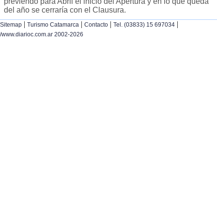
previendo para Abril el inicio del Apertura y en lo que queda
del año se cerraría con el Clausura.
|
|
|
|
Sitemap
Turismo Catamarca
Contacto
Tel. (03833) 15 697034
/www.diarioc.com.ar 2002-2026