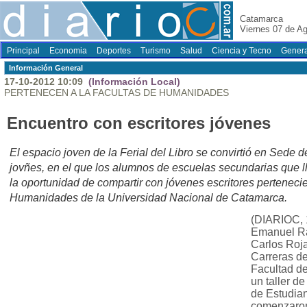
Catamarca
Viernes 07 de A
Principal
Economia
Deportes
Turismo
Salud
Ciencia y Tecno
Genera
Información General
17-10-2012 10:09
(Información Local)
PERTENECEN A LA FACULTAS DE HUMANIDADES
Encuentro con escritores jóvenes
El espacio joven de la Ferial del Libro se convirtió en Sede d
jovñes, en el que los alumnos de escuelas secundarias que lle
la oportunidad de compartir con jóvenes escritores perteneci
Humanidades de la Universidad Nacional de Catamarca.
(DIARIOC, 
Emanuel Ra
Carlos Roja
Carreras de 
Facultad de
un taller d
de Estudian
comenzaron 