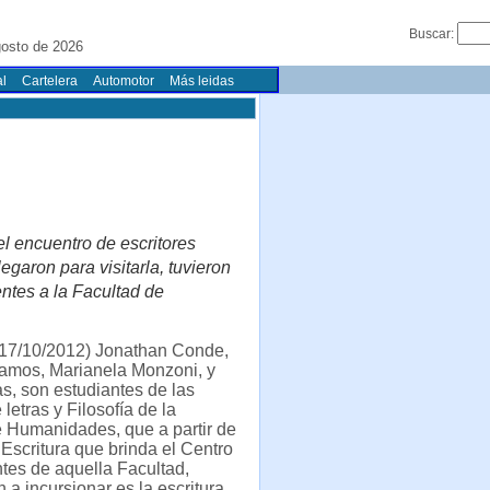
Buscar:
gosto de 2026
l
Cartelera
Automotor
Más leidas
el encuentro de escritores
garon para visitarla, tuvieron
entes a la Facultad de
17/10/2012) Jonathan Conde,
mos, Marianela Monzoni, y
s, son estudiantes de las
letras y Filosofía de la
 Humanidades, que a partir de
e Escritura que brinda el Centro
tes de aquella Facultad,
a incursionar es la escritura