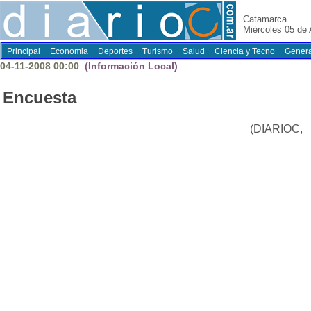
Catamarca
Miércoles 05 de
Principal
Economia
Deportes
Turismo
Salud
Ciencia y Tecno
Genera
04-11-2008 00:00
(Información Local)
Encuesta
(DIARIOC,