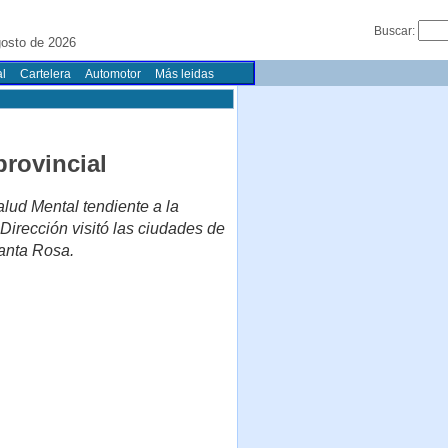
Buscar:
osto de 2026
l
Cartelera
Automotor
Más leidas
provincial
lud Mental tendiente a la
Dirección visitó las ciudades de
anta Rosa.