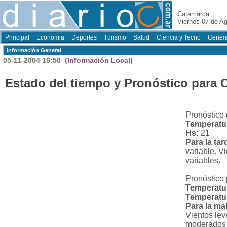
Catamarca
Viernes 07 de A
Principal
Economia
Deportes
Turismo
Salud
Ciencia y Tecno
Genera
Información General
05-11-2004 19:50
(Información Local)
Estado del tiempo y Pronóstico para 
Pronóstico 
Temperatur
Hs:
21
Para la ta
variable. V
variables.
Pronóstico 
Temperatu
Temperatu
Para la ma
Vientos lev
moderados 