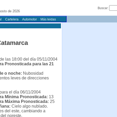
Buscar:
gosto de 2026
l
Cartelera
Automotor
Más leidas
Catamarca
de las 18:00 del día 05/11/2004
a Pronosticada para las 21
rde o noche:
Nubosidad
ientos leves de direcciones
para el día 06/11/2004
ra Mínima Pronosticada:
13
ra Máxima Pronosticada:
25
ñana:
Cielo algo nublado.
es del este, cambiando a
del noreste.