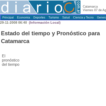
Catamarca
Viernes 07 de A
Principal
Economia
Deportes
Turismo
Salud
Ciencia y Tecno
Genera
29-11-2008 06:40
(Información Local)
Estado del tiempo y Pronóstico para
Catamarca
El
pronóstico
del tiempo