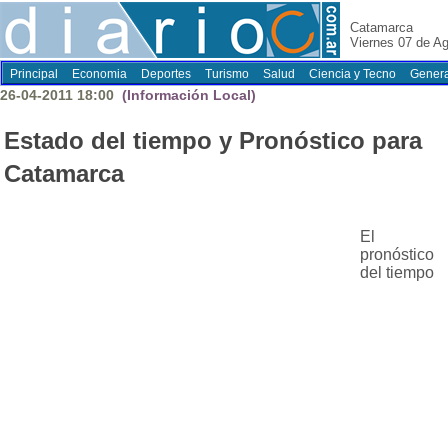
Catamarca
Viernes 07 de A
Principal
Economia
Deportes
Turismo
Salud
Ciencia y Tecno
Genera
26-04-2011 18:00
(Información Local)
Estado del tiempo y Pronóstico para
Catamarca
El
pronóstico
del tiempo