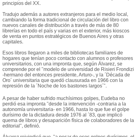
principios del XX.
Tradujo además a autores extranjeros para el medio local,
cambiando la forma tradicional de circulación del libro con
nuevos canales de distribución a través de más de 80
librerías en todo el país y varias en el exterior, más kioscos
de venta en puntos estratégicos de Buenos Aires y otras
capitales.
Esos libros llegaron a miles de bibliotecas familiares de
hogares que tenían poco contacto con alumnos o profesores
universitarios, con una impronta que, según Álvarez, se
comprende por el "modelo de universidad de Risieri Frondizi
-hermano del entonces presidente, Arturo-, y la ´Década de
Oro´ universitaria que quedó clausurada en 1966 con la
represión de la ´Noche de los bastones largos´".
A pesar de haber sufrido muchísimos golpes, Eudeba no
perdió esa impronta "desde la intervención -contraria a la
autonomía universitaria- en 1966, hasta lo que fue el golpe
durísimo de la dictadura desde 1976 al ´83, que implicó
quema de libros y desaparición física de colaboradores de la
editorial", definió.
Álvarez reivindicó que, "a pesar de esos golpes durísimos, el