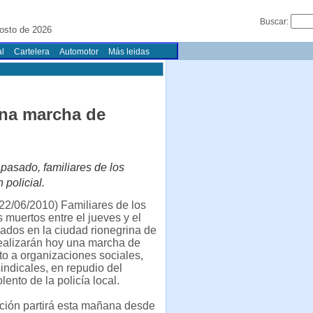
Buscar:
osto de 2026
l
Cartelera
Automotor
Más leidas
 una marcha de
 pasado, familiares de los
policial.
22/06/2010) Familiares de los
s muertos entre el jueves y el
ados en la ciudad rionegrina de
ealizarán hoy una marcha de
nto a organizaciones sociales,
sindicales, en repudio del
lento de la policía local.
ción partirá esta mañana desde