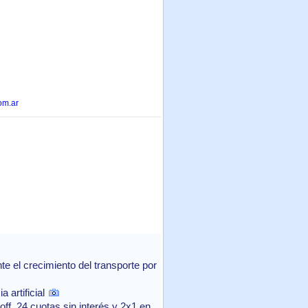
om.ar
 el crecimiento del transporte por
 artificial
f, 24 cuotas sin interés y 2x1 en