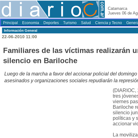
Catamarca
Jueves 06 de Ag
Principal
Economia
Deportes
Turismo
Salud
Ciencia y Tecno
Genera
Información General
22-06-2010 11:00
Familiares de las víctimas realizarán
silencio en Bariloche
Luego de la marcha a favor del accionar policial del domingo
asesinados y organizaciones sociales repudiarán la represión 
(DIARIOC, 
tres jóvene
viernes pas
Bariloche r
silencio ju
políticas y 
accionar vio
La moviliza