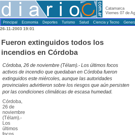
Catamarca
Viernes 07 de A
Principal
Economia
Deportes
Turismo
Salud
Ciencia y Tecno
Genera
26-11-2003 19:01
Fueron extinguidos todos los
incendios en Córdoba
Córdoba, 26 de noviembre (Télam).- Los últimos focos
activos de incendio que quedaban en Córdoba fueron
extinguidos este miércoles, aunque las autoridades
provinciales advirtieron sobre los riesgos que aún persisten
por las condiciones climáticas de escasa humedad.
Córdoba,
26 de
noviembre
(Télam).-
Los
últimos
focos