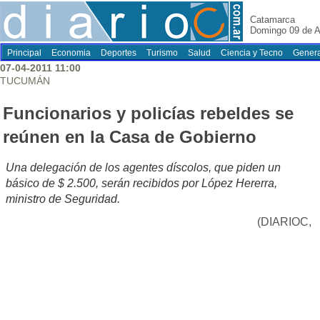
Catamarca
Domingo 09 de A
Principal
Economia
Deportes
Turismo
Salud
Ciencia y Tecno
Genera
07-04-2011 11:00
TUCUMÁN
Funcionarios y policías rebeldes se
reúnen en la Casa de Gobierno
Una delegación de los agentes díscolos, que piden un
básico de $ 2.500, serán recibidos por López Hererra,
ministro de Seguridad.
(DIARIOC,