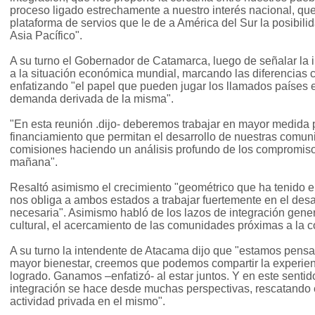
proceso ligado estrechamente a nuestro interés nacional, qu
plataforma de servios que le de a América del Sur la posibili
Asia Pacífico".
A su turno el Gobernador de Catamarca, luego de señalar la i
a la situación económica mundial, marcando las diferencias co
enfatizando "el papel que pueden jugar los llamados países 
demanda derivada de la misma".
"En esta reunión .dijo- deberemos trabajar en mayor medida 
financiamiento que permitan el desarrollo de nuestras comun
comisiones haciendo un análisis profundo de los compromis
mañana".
Resaltó asimismo el crecimiento "geométrico que ha tenido e
nos obliga a ambos estados a trabajar fuertemente en el desarr
necesaria". Asimismo habló de los lazos de integración gener
cultural, el acercamiento de las comunidades próximas a la cor
A su turno la intendente de Atacama dijo que "estamos pen
mayor bienestar, creemos que podemos compartir la experi
logrado. Ganamos –enfatizó- al estar juntos. Y en este sentid
integración se hace desde muchas perspectivas, rescatando el
actividad privada en el mismo".