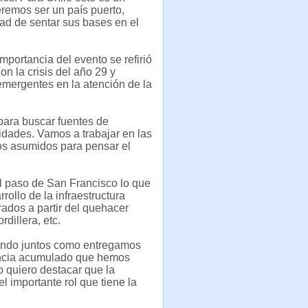
eremos ser un país puerto,
dad de sentar sus bases en el
mportancia del evento se refirió
n la crisis del año 29 y
emergentes en la atención de la
para buscar fuentes de
idades. Vamos a trabajar en las
os asumidos para pensar el
l paso de San Francisco lo que
ollo de la infraestructura
ados a partir del quehacer
dillera, etc.
sando juntos como entregamos
encia acumulado que hemos
o quiero destacar que la
 importante rol que tiene la