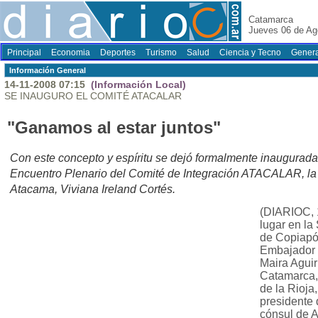
Catamarca
Jueves 06 de Ag
Principal
Economia
Deportes
Turismo
Salud
Ciencia y Tecno
Genera
Información General
14-11-2008 07:15
(Información Local)
SE INAUGURO EL COMITÉ ATACALAR
"Ganamos al estar juntos"
Con este concepto y espíritu se dejó formalmente inauguradas
Encuentro Plenario del Comité de Integración ATACALAR, la 
Atacama, Viviana Ireland Cortés.
(DIARIOC, 1
lugar en la
de Copiapó 
Embajador d
Maira Aguir
Catamarca,
de la Rioja
presidente 
cónsul de A