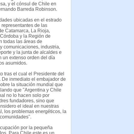
a, y el cónsul de Chile en
rnando Barreda Robinson.
idades ubicadas en el estrado
 representantes de las
de Catamarca, La Rioja,
Córdoba y la Región de
 todas las áreas de
te y comunicaciones, industria,
orte y la junta de alcaldes e
n un extenso orden del día
dos asumidos.
 tras el cual el Presidente del
o. De inmediato el embajador de
sobre la situación mundial que
alando que "Argentina y Chile
al no lo hacen solo por
adres fundadores, sino que
sidero el ideal en nuestras
l, los problemas energéticos, la
s comunidades".
ocupación por la pequeña
los. Para Chile este es un