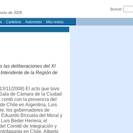
Buscar:
osto de 2026
l
Cartelera
Automotor
Más leidas
 las deliberaciones del XI
Intendente de la Región de
3/11/2008) El acto que tuvo
 Sala de Cámara de la Ciudad
contó con la presencia del
e Chile en Argentina, Luis
re, los gobernadores de
 Eduardo Brizuela del Moral y
, Luis Beder Herrera; el
del Comité de Integración y
ntofagasta en Chile, Alberto