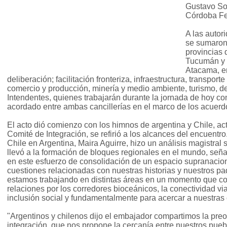
Gustavo Sos
Córdoba Fe
A las autor
se sumaron
provincias 
Tucumán y 
Atacama, en
deliberación; facilitación fronteriza, infraestructura, transpor
comercio y producción, minería y medio ambiente, turismo, dep
Intendentes, quienes trabajarán durante la jornada de hoy co
acordado entre ambas cancillerías en el marco de los acuer
El acto dió comienzo con los himnos de argentina y Chile, acto
Comité de Integración, se refirió a los alcances del encuentr
Chile en Argentina, Maira Aguirre, hizo un análisis magistral 
llevó a la formación de bloques regionales en el mundo, señ
en este esfuerzo de consolidación de un espacio supranacion
cuestiones relacionadas con nuestras historias y nuestros p
estamos trabajando en distintas áreas en un momento que con
relaciones por los corredores bioceánicos, la conectividad via
inclusión social y fundamentalmente para acercar a nuestra
"Argentinos y chilenos dijo el embajador compartimos la pre
integración, que nos propone la cercanía entre nuestros pueb