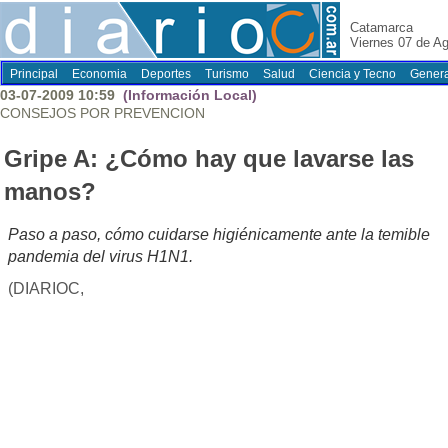
Catamarca
Viernes 07 de A
Principal
Economia
Deportes
Turismo
Salud
Ciencia y Tecno
Genera
03-07-2009 10:59
(Información Local)
CONSEJOS POR PREVENCION
Gripe A: ¿Cómo hay que lavarse las
manos?
Paso a paso, cómo cuidarse higiénicamente ante la temible
pandemia del virus H1N1.
(DIARIOC,