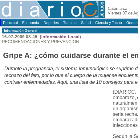
Catamarca
Viernes 07 de A
Principal
Economia
Deportes
Turismo
Salud
Ciencia y Tecno
Genera
Información General
16-07-2009 08:45
(Información Local)
RECOMENDACIONES Y PREVENCION
Gripe A: ¿cómo cuidarse durante el 
Durante la pregnancia, el sistema inmunológico se suprime de
rechazo del feto, por lo que el cuerpo de la mujer se encuen
contraer enfermedades. Aquí, una lista de 10 consejos para e
(DIARIOC, 
embarazo, 
naturalment
un organism
sería recha
embarazada
infecciones
Según la So