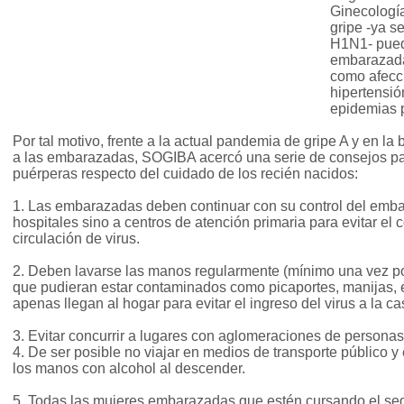
Ginecologí
gripe -ya s
H1N1- pued
embarazada
como afecci
hipertensió
epidemias p
Por tal motivo, frente a la actual pandemia de gripe A y en la
a las embarazadas, SOGIBA acercó una serie de consejos pa
puérperas respecto del cuidado de los recién nacidos:
1. Las embarazadas deben continuar con su control del embar
hospitales sino a centros de atención primaria para evitar el
circulación de virus.
2. Deben lavarse las manos regularmente (mínimo una vez por
que pudieran estar contaminados como picaportes, manijas, 
apenas llegan al hogar para evitar el ingreso del virus a la ca
3. Evitar concurrir a lugares con aglomeraciones de personas 
4. De ser posible no viajar en medios de transporte público y
los manos con alcohol al descender.
5. Todas las mujeres embarazadas que estén cursando el segu