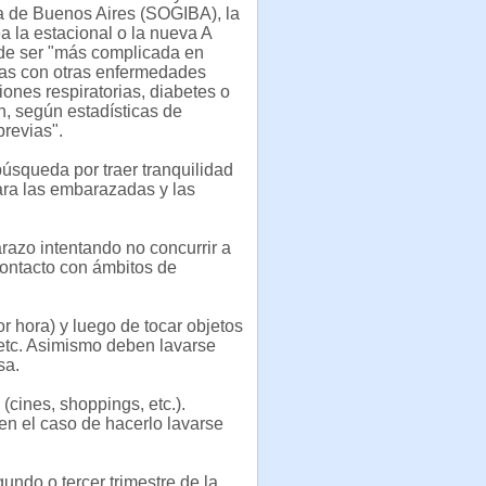
a de Buenos Aires (SOGIBA), la
ea la estacional o la nueva A
e ser "más complicada en
s con otras enfermedades
ones respiratorias, diabetes o
n, según estadísticas de
revias".
 búsqueda por traer tranquilidad
ra las embarazadas y las
azo intentando no concurrir a
 contacto con ámbitos de
 hora) y luego de tocar objetos
etc. Asimismo deben lavarse
sa.
(cines, shoppings, etc.).
 en el caso de hacerlo lavarse
ndo o tercer trimestre de la