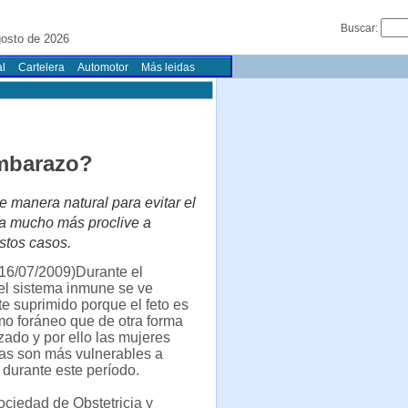
Buscar:
gosto de 2026
l
Cartelera
Automotor
Más leidas
embarazo?
 manera natural para evitar el
tra mucho más proclive a
stos casos.
16/07/2009)Durante el
el sistema inmune se ve
e suprimido porque el feto es
o foráneo que de otra forma
zado y por ello las mujeres
s son más vulnerables a
 durante este período.
ciedad de Obstetricia y