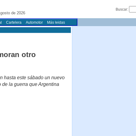
Buscar:
gosto de 2026
l
Cartelera
Automotor
Más leidas
moran otro
án hasta este sábado un nuevo
o de la guerra que Argentina