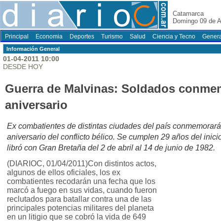
Catamarca
Domingo 09 de A
Principal
Economia
Deportes
Turismo
Salud
Ciencia y Tecno
Genera
Información General
01-04-2011 10:00
DESDE HOY
Guerra de Malvinas: Soldados conme
aniversario
Ex combatientes de distintas ciudades del país conmemorar
aniversario del conflicto bélico. Se cumplen 29 años del inici
libró con Gran Bretaña del 2 de abril al 14 de junio de 1982.
(DIARIOC, 01/04/2011)Con distintos actos,
algunos de ellos oficiales, los ex
combatientes recodarán una fecha que los
marcó a fuego en sus vidas, cuando fueron
reclutados para batallar contra una de las
principales potencias militares del planeta
en un litigio que se cobró la vida de 649