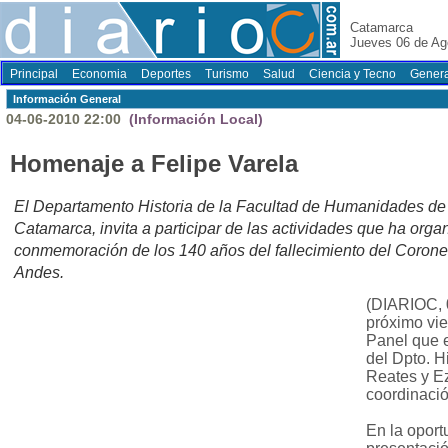
Catamarca
Jueves 06 de Ag
Principal
Economia
Deportes
Turismo
Salud
Ciencia y Tecno
Genera
Información General
04-06-2010 22:00
(Información Local)
Homenaje a Felipe Varela
El Departamento Historia de la Facultad de Humanidades de
Catamarca, invita a participar de las actividades que ha orga
conmemoración de los 140 años del fallecimiento del Coronel 
Andes.
(DIARIOC, 0
próximo vie
Panel que e
del Dpto. H
Reates y Ez
coordinació
En la oport