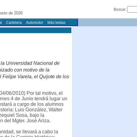
Buscar:
osto de 2026
l
Cartelera
Automotor
Más leidas
 la Universidad Nacional de
nizado con motivo de la
Felipe Varela, el Quijote de los
4/06/2010) Por tal motivo, el
rnes 4 de Junio tendrá lugar un
stará a cargo de los alumnos
istoria: Luis González, Walter
equiel Sosa, bajo la
n del Mgter. José Ariza.
unidad, se llevará a cabo la