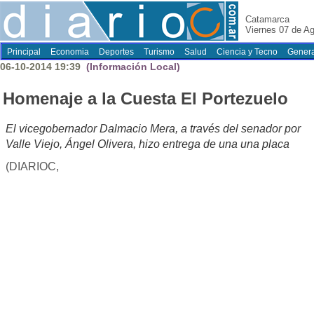
Catamarca
Viernes 07 de A
Principal
Economia
Deportes
Turismo
Salud
Ciencia y Tecno
Genera
06-10-2014 19:39
(Información Local)
Homenaje a la Cuesta El Portezuelo
El vicegobernador Dalmacio Mera, a través del senador por
Valle Viejo, Ángel Olivera, hizo entrega de una una placa
(DIARIOC,