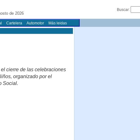
Buscar:
osto de 2026
l
Cartelera
Automotor
Más leidas
el cierre de las celebraciones
Niños, organizado por el
o Social.