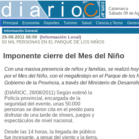
Catamarca
Sábado 08 de Ag
Principal
Economia
Deportes
Turismo
Salud
Ciencia y Tecno
Genera
Información General
29-08-2011 06:00
(Información Local)
50 MIL PERSONAS EN EL PARQUE DE LOS NIÑOS
Imponente cierre del Mes del Niño
Con una masiva presencia de niños y familias, se realizó hoy 
por el Mes del Niño, con el megafestejo en el Parque de los 
Gobierno de la Provincia, a través del Ministerio de Desarroll
(DIARIOC, 28/08/2011) Según estimó la
Policía provincial, encargada de la
seguridad del evento, unas 50.000
personas se dieron cita en el predio para
disfrutar de una tarde de shows, juegos y
espectáculos de nivel nacional.
Desde las 14 horas, la llegada de público
fue incesante, a pesar del viento y la tierra.