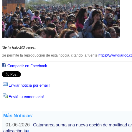
(Se ha leido 203 veces.)
Se permite la reproducción de esta noticia, citando la fuente
https://www.diarioc.c
Compartir en Facebook
Enviar noticia por email!
Enviá tu comentario!
Más Noticias:
01-06-2026
Catamarca suma una nueva opción de movilidad ante
aplicación