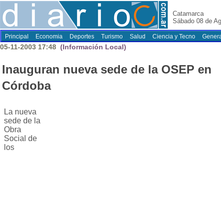
Catamarca
Sábado 08 de Ag
Principal
Economia
Deportes
Turismo
Salud
Ciencia y Tecno
Genera
05-11-2003 17:48
(Información Local)
Inauguran nueva sede de la OSEP en
Córdoba
La nueva
sede de la
Obra
Social de
los