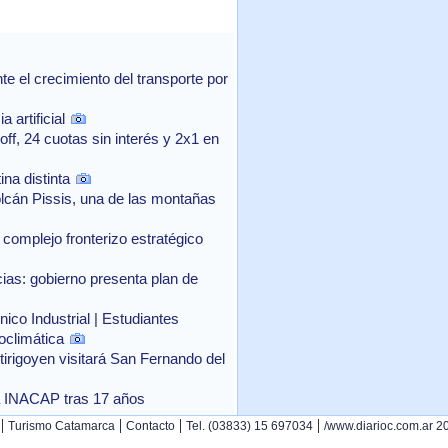
 el crecimiento del transporte por
 artificial
f, 24 cuotas sin interés y 2x1 en
na distinta
lcán Pissis, una de las montañas
complejo fronterizo estratégico
as: gobierno presenta plan de
ico Industrial | Estudiantes
oclimática
rtirigoyen visitará San Fernando del
o a INACAP tras 17 años
|
|
|
|
Turismo Catamarca
Contacto
Tel. (03833) 15 697034
/www.diarioc.com.ar 