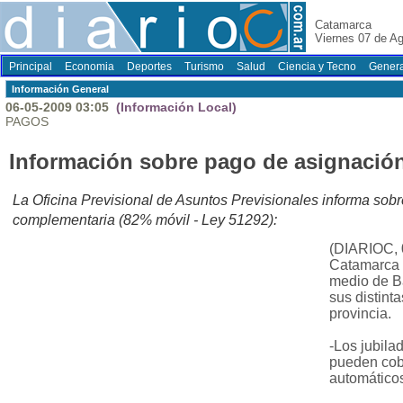
Catamarca
Viernes 07 de A
Principal
Economia
Deportes
Turismo
Salud
Ciencia y Tecno
Genera
Información General
06-05-2009 03:05
(Información Local)
PAGOS
Información sobre pago de asignació
La Oficina Previsional de Asuntos Previsionales informa sobr
complementaria (82% móvil - Ley 51292):
(DIARIOC, 
Catamarca 
medio de B
sus distinta
provincia.
-Los jubila
pueden cobr
automático