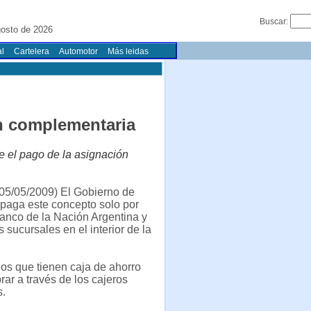
Buscar:
gosto de 2026
l
Cartelera
Automotor
Más leidas
n complementaria
e el pago de la asignación
05/05/2009) El Gobierno de
paga este concepto solo por
anco de la Nación Argentina y
s sucursales en el interior de la
dos que tienen caja de ahorro
ar a través de los cajeros
s.