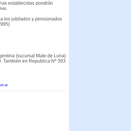
chas establecidas pondrán
ive.
a los jubilados y pensionados
1995)
gentina (sucursal Mate de Luna)
30. También en Republica Nª 393
om.ar