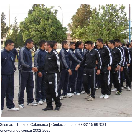
|
|
|
|
Sitemap
Turismo Catamarca
Contacto
Tel. (03833) 15 697034
/www.diarioc.com.ar 2002-2026