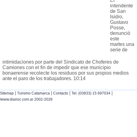
El
intendente
de San
Isidro,
Gustavo
Posse,
denunció
este
martes una
serie de
intimidaciones por parte del Sindicato de Choferes de
Camiones con el fin de impedir que ese municipio
bonaerense recolecte los residuos por sus propios medios
ante el paro de los trabajadores. 10:14
|
|
|
|
Sitemap
Turismo Catamarca
Contacto
Tel. (03833) 15 697034
/www.diarioc.com.ar 2002-2026