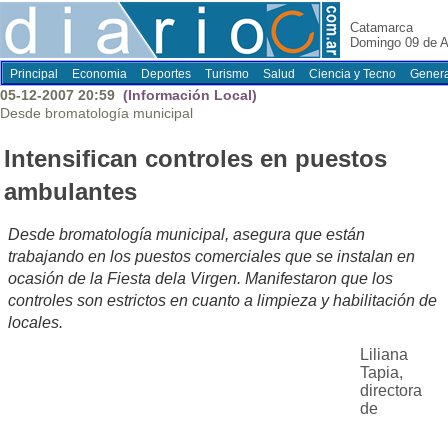
Catamarca
Domingo 09 de A
Principal
Economia
Deportes
Turismo
Salud
Ciencia y Tecno
Genera
05-12-2007 20:59
(Información Local)
Desde bromatología municipal
Intensifican controles en puestos
ambulantes
Desde bromatología municipal, asegura que están
trabajando en los puestos comerciales que se instalan en
ocasión de la Fiesta dela Virgen. Manifestaron que los
controles son estrictos en cuanto a limpieza y habilitación de
locales.
Liliana
Tapia,
directora
de