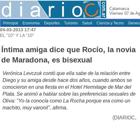
Catamarca
Viernes 07 de A
Principal
Economia
Deportes
Turismo
Salud
Ciencia y Tecno
Genera
04-03-2013 17:47
EL "10" Y LA "10"
Íntima amiga dice que Rocío, la novia
de Maradona, es bisexual
Verónica Levczuk contó que ella sabe de la relación entre
Diego y su amiga desde hace dos años, cuando ambos se
conocieron en una fiesta en el Hotel Hermitage de Mar del
Plata. Se animó a hablar sobre las preferencias sexuales de
Oliva: "Yo la conocía como La Rocha porque era como un
machito, muy varonil", afirma.
(DIARIOC,