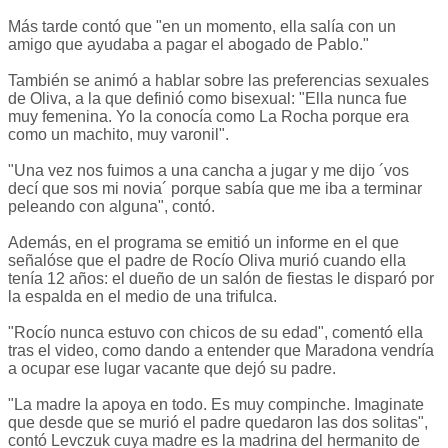
Más tarde contó que "en un momento, ella salía con un
amigo que ayudaba a pagar el abogado de Pablo."
También se animó a hablar sobre las preferencias sexuales
de Oliva, a la que definió como bisexual: "Ella nunca fue
muy femenina. Yo la conocía como La Rocha porque era
como un machito, muy varonil".
"Una vez nos fuimos a una cancha a jugar y me dijo ´vos
decí que sos mi novia´ porque sabía que me iba a terminar
peleando con alguna", contó.
Además, en el programa se emitió un informe en el que
señalóse que el padre de Rocío Oliva murió cuando ella
tenía 12 años: el dueño de un salón de fiestas le disparó por
la espalda en el medio de una trifulca.
"Rocío nunca estuvo con chicos de su edad", comentó ella
tras el video, como dando a entender que Maradona vendría
a ocupar ese lugar vacante que dejó su padre.
"La madre la apoya en todo. Es muy compinche. Imaginate
que desde que se murió el padre quedaron las dos solitas",
contó Levczuk cuya madre es la madrina del hermanito de