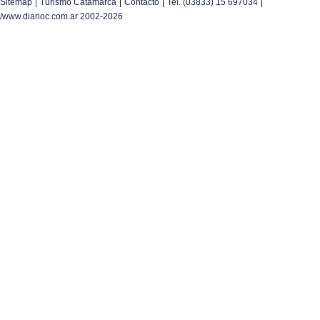
|
|
|
|
Sitemap
Turismo Catamarca
Contacto
Tel. (03833) 15 697034
/www.diarioc.com.ar 2002-2026