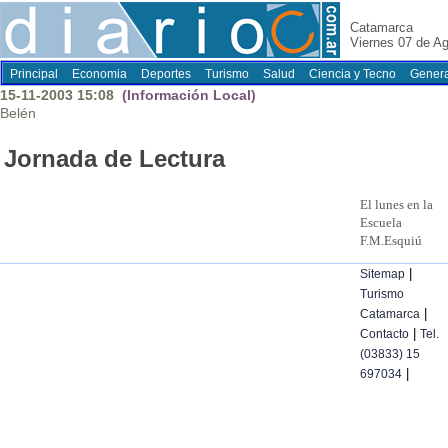
Catamarca
Viernes 07 de A
Principal
Economia
Deportes
Turismo
Salud
Ciencia y Tecno
Genera
15-11-2003 15:08
(Información Local)
Belén
Jornada de Lectura
El lunes en la
Escuela
F.M.Esquiú
|
Sitemap
Turismo
|
Catamarca
|
Contacto
Tel.
(03833) 15
|
697034