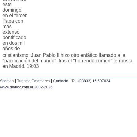
este
domingo
en el tercer
Papa con
más
extenso
pontificado
en dos mil
años de
cristianismo, Juan Pablo II hizo otro enfático llamado a la
"pacificación del mundo", tras el "horrendo crimen" terrorista
en Madrid. 19:03
|
|
|
|
Sitemap
Turismo Catamarca
Contacto
Tel. (03833) 15 697034
/www.diarioc.com.ar 2002-2026