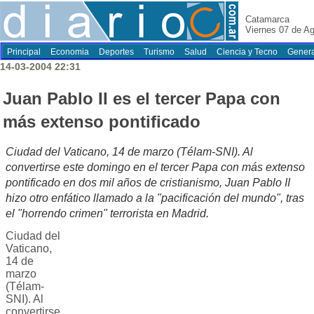
Catamarca
Viernes 07 de A
Principal
Economia
Deportes
Turismo
Salud
Ciencia y Tecno
Genera
14-03-2004 22:31
Juan Pablo II es el tercer Papa con
más extenso pontificado
Ciudad del Vaticano, 14 de marzo (Télam-SNI). Al
convertirse este domingo en el tercer Papa con más extenso
pontificado en dos mil años de cristianismo, Juan Pablo II
hizo otro enfático llamado a la "pacificación del mundo", tras
el "horrendo crimen" terrorista en Madrid.
Ciudad del
Vaticano,
14 de
marzo
(Télam-
SNI). Al
convertirse