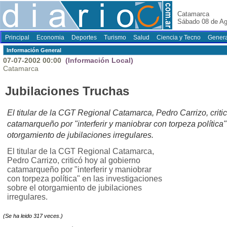
Catamarca
Sábado 08 de Ag
Principal
Economia
Deportes
Turismo
Salud
Ciencia y Tecno
Genera
Información General
07-07-2002 00:00
(Información Local)
Catamarca
Jubilaciones Truchas
El titular de la CGT Regional Catamarca, Pedro Carrizo, criti
catamarqueño por "interferir y maniobrar con torpeza política"
otorgamiento de jubilaciones irregulares.
El titular de la CGT Regional Catamarca,
Pedro Carrizo, criticó hoy al gobierno
catamarqueño por "interferir y maniobrar
con torpeza política" en las investigaciones
sobre el otorgamiento de jubilaciones
irregulares.
(Se ha leido 317 veces.)