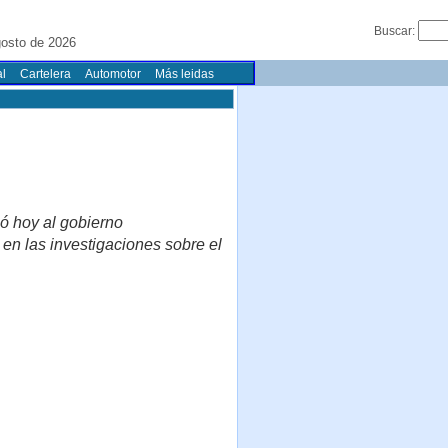
Buscar:
osto de 2026
l
Cartelera
Automotor
Más leidas
có hoy al gobierno
 en las investigaciones sobre el