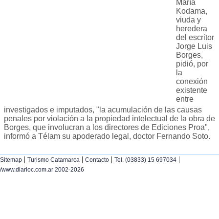
María
Kodama,
viuda y
heredera
del escritor
Jorge Luis
Borges,
pidió, por
la
conexión
existente
entre
investigados e imputados, "la acumulación de las causas
penales por violación a la propiedad intelectual de la obra de
Borges, que involucran a los directores de Ediciones Proa",
informó a Télam su apoderado legal, doctor Fernando Soto.
|
|
|
|
Sitemap
Turismo Catamarca
Contacto
Tel. (03833) 15 697034
/www.diarioc.com.ar 2002-2026