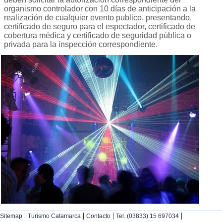
organismo controlador con 10 días de anticipación a la
realización de cualquier evento publico, presentando,
certificado de seguro para el espectador, certificado de
cobertura médica y certificado de seguridad pública o
privada para la inspección correspondiente.
|
|
|
|
Sitemap
Turismo Catamarca
Contacto
Tel. (03833) 15 697034