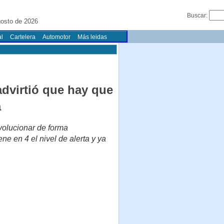
Buscar:
osto de 2026
l
Cartelera
Automotor
Más leidas
advirtió que hay que
a
volucionar de forma
ne en 4 el nivel de alerta y ya