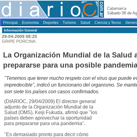
Catamarca
Sábado 08 de Ag
Principal
Economia
Deportes
Turismo
Salud
Ciencia y Tecno
Genera
Información General
29-04-2009 08:25
GRIPE PORCINA
La Organización Mundial de la Salud 
prepararse para una posible pandemi
"Tenemos que tener mucho respeto con el virus que puede e
impredecible", indicó un funcionario del organismo. Se mantie
son siete los países con casos confirmados.
(DIARIOC, 29/04/2009) El director general
adjunto de la Organización Mundial de la
Salud (OMS), Keiji Fukuda, afirmó que "los
países deben aprovechar la oportunidad
para prepararse para una pandemia".
"Es demasiado pronto para decir cómo