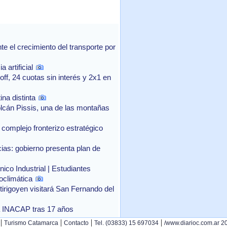
 el crecimiento del transporte por
 artificial
f, 24 cuotas sin interés y 2x1 en
na distinta
lcán Pissis, una de las montañas
complejo fronterizo estratégico
as: gobierno presenta plan de
ico Industrial | Estudiantes
oclimática
rtirigoyen visitará San Fernando del
o a INACAP tras 17 años
|
|
|
|
Turismo Catamarca
Contacto
Tel. (03833) 15 697034
/www.diarioc.com.ar 