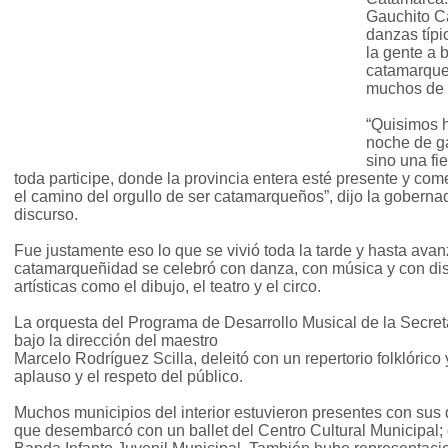
Gauchito C
danzas típic
la gente a 
catamarque
muchos de 
“Quisimos h
noche de gal
sino una fi
toda participe, donde la provincia entera esté presente y com
el camino del orgullo de ser catamarqueños”, dijo la gobern
discurso.
Fue justamente eso lo que se vivió toda la tarde y hasta avan
catamarqueñidad se celebró con danza, con música y con dis
artísticas como el dibujo, el teatro y el circo.
La orquesta del Programa de Desarrollo Musical de la Secreta
bajo la dirección del maestro
Marcelo Rodríguez Scilla, deleitó con un repertorio folklórico
aplauso y el respeto del público.
Muchos municipios del interior estuvieron presentes con sus
que desembarcó con un ballet del Centro Cultural Municipal; o