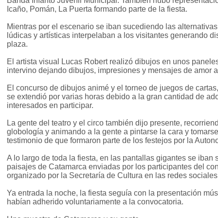
Banda Infanto Juvenil Municipal. También hubo representacio
Icaño, Pomán, La Puerta formando parte de la fiesta.
Mientras por el escenario se iban sucediendo las alternativa
lúdicas y artísticas interpelaban a los visitantes generando di
plaza.
El artista visual Lucas Robert realizó dibujos en unos panele
intervino dejando dibujos, impresiones y mensajes de amor 
El concurso de dibujos animé y el torneo de juegos de cartas,
se extendió por varias horas debido a la gran cantidad de ad
interesados en participar.
La gente del teatro y el circo también dijo presente, recorrie
globología y animando a la gente a pintarse la cara y tomarse
testimonio de que formaron parte de los festejos por la Auton
A lo largo de toda la fiesta, en las pantallas gigantes se iban
paisajes de Catamarca enviadas por los participantes del 
organizado por la Secretaría de Cultura en las redes sociales
Ya entrada la noche, la fiesta seguía con la presentación mú
habían adherido voluntariamente a la convocatoria.