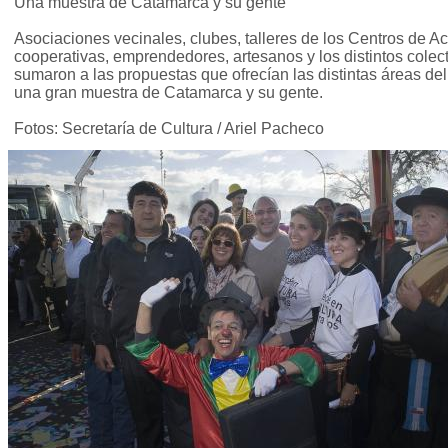
Una muestra de Catamarca y su gente
Asociaciones vecinales, clubes, talleres de los Centros de Ac
cooperativas, emprendedores, artesanos y los distintos colecti
sumaron a las propuestas que ofrecían las distintas áreas del
una gran muestra de Catamarca y su gente.
Fotos: Secretaría de Cultura / Ariel Pacheco