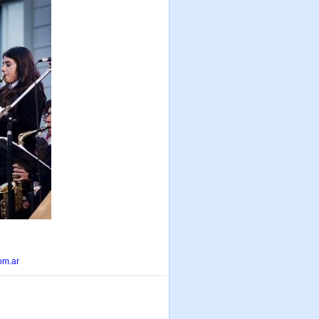
om.ar