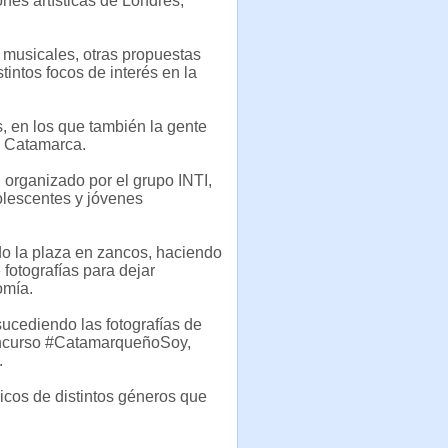
nes artísticas de Londres,
s musicales, otras propuestas
stintos focos de interés en la
s, en los que también la gente
a Catamarca.
 organizado por el grupo INTI,
olescentes y jóvenes
ndo la plaza en zancos, haciendo
 fotografías para dejar
omía.
 sucediendo las fotografías de
concurso #CatamarqueñoSoy,
.
sicos de distintos géneros que