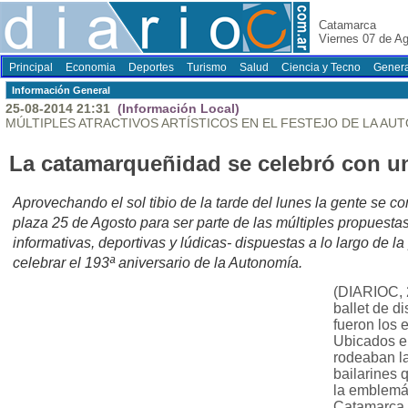
Catamarca
Viernes 07 de A
Principal
Economia
Deportes
Turismo
Salud
Ciencia y Tecno
Genera
Información General
25-08-2014 21:31
(Información Local)
MÚLTIPLES ATRACTIVOS ARTÍSTICOS EN EL FESTEJO DE LA AU
La catamarqueñidad se celebró con un
Aprovechando el sol tibio de la tarde del lunes la gente se 
plaza 25 de Agosto para ser parte de las múltiples propuestas –
informativas, deportivas y lúdicas- dispuestas a lo largo de l
celebrar el 193ª aniversario de la Autonomía.
(DIARIOC, 
ballet de di
fueron los e
Ubicados en
rodeaban la
bailarines 
la emblemá
Catamarca. 