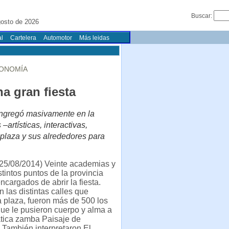
Buscar:
gosto de 2026
l
Cartelera
Automotor
Más leidas
TONOMÍA
a gran fiesta
congregó masivamente en la
artísticas, interactivas,
a plaza y sus alrededores para
25/08/2014) Veinte academias y
stintos puntos de la provincia
ncargados de abrir la fiesta.
 las distintas calles que
 plaza, fueron más de 500 los
que le pusieron cuerpo y alma a
tica zamba Paisaje de
También interpretaron El