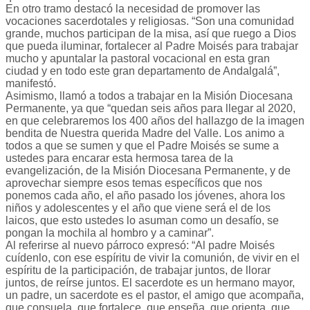
En otro tramo destacó la necesidad de promover las
vocaciones sacerdotales y religiosas. “Son una comunidad
grande, muchos participan de la misa, así que ruego a Dios
que pueda iluminar, fortalecer al Padre Moisés para trabajar
mucho y apuntalar la pastoral vocacional en esta gran
ciudad y en todo este gran departamento de Andalgalá”,
manifestó.
Asimismo, llamó a todos a trabajar en la Misión Diocesana
Permanente, ya que “quedan seis años para llegar al 2020,
en que celebraremos los 400 años del hallazgo de la imagen
bendita de Nuestra querida Madre del Valle. Los animo a
todos a que se sumen y que el Padre Moisés se sume a
ustedes para encarar esta hermosa tarea de la
evangelización, de la Misión Diocesana Permanente, y de
aprovechar siempre esos temas específicos que nos
ponemos cada año, el año pasado los jóvenes, ahora los
niños y adolescentes y el año que viene será el de los
laicos, que esto ustedes lo asuman como un desafío, se
pongan la mochila al hombro y a caminar”.
Al referirse al nuevo párroco expresó: “Al padre Moisés
cuídenlo, con ese espíritu de vivir la comunión, de vivir en el
espíritu de la participación, de trabajar juntos, de llorar
juntos, de reírse juntos. El sacerdote es un hermano mayor,
un padre, un sacerdote es el pastor, el amigo que acompaña,
que consuela, que fortalece, que enseña, que orienta, que