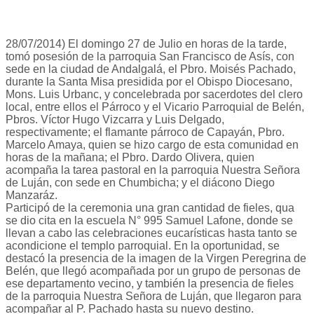
28/07/2014) El domingo 27 de Julio en horas de la tarde,
tomó posesión de la parroquia San Francisco de Asís, con
sede en la ciudad de Andalgalá, el Pbro. Moisés Pachado,
durante la Santa Misa presidida por el Obispo Diocesano,
Mons. Luis Urbanc, y concelebrada por sacerdotes del clero
local, entre ellos el Párroco y el Vicario Parroquial de Belén,
Pbros. Víctor Hugo Vizcarra y Luis Delgado,
respectivamente; el flamante párroco de Capayán, Pbro.
Marcelo Amaya, quien se hizo cargo de esta comunidad en
horas de la mañana; el Pbro. Dardo Olivera, quien
acompaña la tarea pastoral en la parroquia Nuestra Señora
de Luján, con sede en Chumbicha; y el diácono Diego
Manzaráz.
Participó de la ceremonia una gran cantidad de fieles, qua
se dio cita en la escuela N° 995 Samuel Lafone, donde se
llevan a cabo las celebraciones eucarísticas hasta tanto se
acondicione el templo parroquial. En la oportunidad, se
destacó la presencia de la imagen de la Virgen Peregrina de
Belén, que llegó acompañada por un grupo de personas de
ese departamento vecino, y también la presencia de fieles
de la parroquia Nuestra Señora de Luján, que llegaron para
acompañar al P. Pachado hasta su nuevo destino.