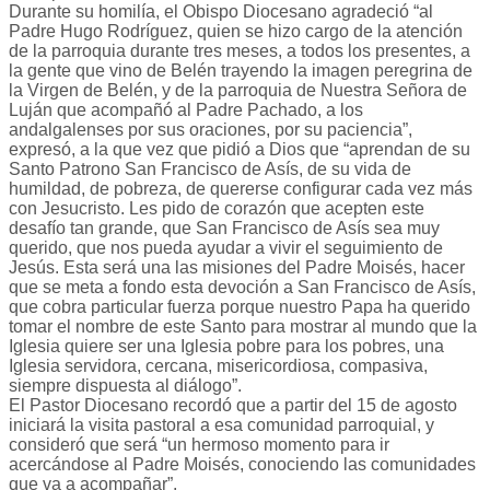
Durante su homilía, el Obispo Diocesano agradeció “al
Padre Hugo Rodríguez, quien se hizo cargo de la atención
de la parroquia durante tres meses, a todos los presentes, a
la gente que vino de Belén trayendo la imagen peregrina de
la Virgen de Belén, y de la parroquia de Nuestra Señora de
Luján que acompañó al Padre Pachado, a los
andalgalenses por sus oraciones, por su paciencia”,
expresó, a la que vez que pidió a Dios que “aprendan de su
Santo Patrono San Francisco de Asís, de su vida de
humildad, de pobreza, de quererse configurar cada vez más
con Jesucristo. Les pido de corazón que acepten este
desafío tan grande, que San Francisco de Asís sea muy
querido, que nos pueda ayudar a vivir el seguimiento de
Jesús. Esta será una las misiones del Padre Moisés, hacer
que se meta a fondo esta devoción a San Francisco de Asís,
que cobra particular fuerza porque nuestro Papa ha querido
tomar el nombre de este Santo para mostrar al mundo que la
Iglesia quiere ser una Iglesia pobre para los pobres, una
Iglesia servidora, cercana, misericordiosa, compasiva,
siempre dispuesta al diálogo”.
El Pastor Diocesano recordó que a partir del 15 de agosto
iniciará la visita pastoral a esa comunidad parroquial, y
consideró que será “un hermoso momento para ir
acercándose al Padre Moisés, conociendo las comunidades
que va a acompañar”.