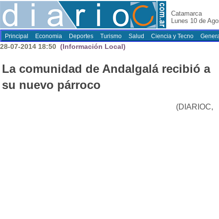
Catamarca
Lunes 10 de Ago
Principal
Economia
Deportes
Turismo
Salud
Ciencia y Tecno
Genera
28-07-2014 18:50
(Información Local)
La comunidad de Andalgalá recibió a
su nuevo párroco
(DIARIOC,